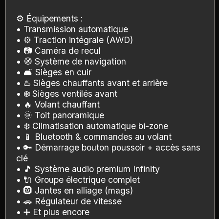
⚙️ Équipements :
• Transmission automatique
• ⚙️ Traction intégrale (AWD)
• 📷 Caméra de recul
• 🧭 Système de navigation
• 🛋️ Sièges en cuir
• ♨️ Sièges chauffants avant et arrière
• ❄️ Sièges ventilés avant
• 🔥 Volant chauffant
• 🌞 Toit panoramique
• ❄️ Climatisation automatique bi-zone
• 📱 Bluetooth & commandes au volant
• 🔑 Démarrage bouton poussoir + accès sans
clé
• 🎵 Système audio premium Infinity
• 🔌 Groupe électrique complet
• 🛞 Jantes en alliage (mags)
• 🚗 Régulateur de vitesse
• ➕ Et plus encore