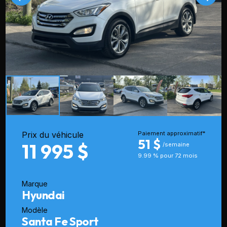
Prix du véhicule
Paiement approximatif*
51 $
11 995 $
/semaine
9.99 % pour 72 mois
Marque
Hyundai
Modèle
Santa Fe Sport