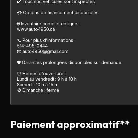
✔️ Tous nos véhicules sont inspectés
💳 Options de financement disponibles
🌐 Inventaire complet en ligne :
www.auto4950.ca
📞 Pour plus d'informations :
514-495-0444
📧 auto4950@gmail.com
🛡️ Garanties prolongées disponibles sur demande
⏰ Heures d'ouverture :
Lundi au vendredi : 9 h à 18 h
Samedi : 10 h à 15 h
🚫 Dimanche : fermé
Paiement approximatif**