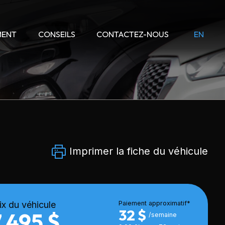
MENT
CONSEILS
CONTACTEZ-NOUS
EN
Imprimer la fiche du véhicule
ix du véhicule
Paiement approximatif*
32 $
7 495 $
/semaine