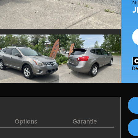
Nu
J
De
Options
Garantie