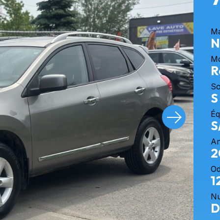
M
N
M
R
So
S
Éq
S
A
2
O
1
Nu
D