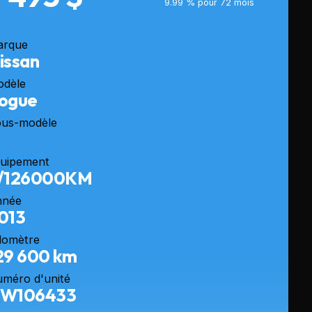
9.99 % pour 72 mois
arque
issan
odèle
ogue
us-modèle
uipement
/126000KM
nnée
013
domètre
29 600 km
méro d'unité
W106433