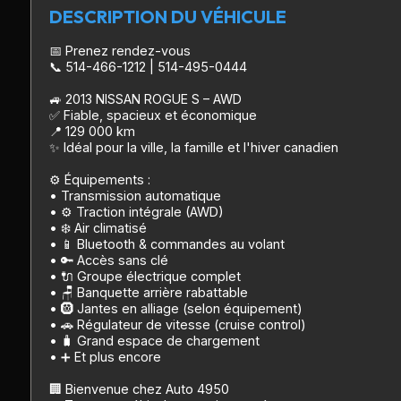
DESCRIPTION DU VÉHICULE
📅 Prenez rendez-vous
📞 514-466-1212 | 514-495-0444
🚙 2013 NISSAN ROGUE S – AWD
✅ Fiable, spacieux et économique
📍 129 000 km
✨ Idéal pour la ville, la famille et l'hiver canadien
⚙️ Équipements :
• Transmission automatique
• ⚙️ Traction intégrale (AWD)
• ❄️ Air climatisé
• 📱 Bluetooth & commandes au volant
• 🔑 Accès sans clé
• 🔌 Groupe électrique complet
• 🪑 Banquette arrière rabattable
• 🛞 Jantes en alliage (selon équipement)
• 🚗 Régulateur de vitesse (cruise control)
• 🧳 Grand espace de chargement
• ➕ Et plus encore
🏢 Bienvenue chez Auto 4950