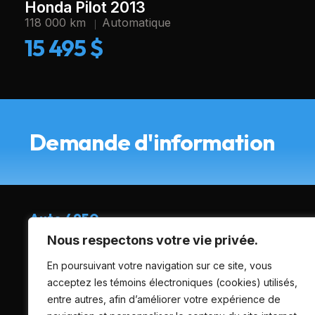
Honda Pilot 2013
118 000 km
Automatique
15 495 $
Demande d'information
Auto 4950
Nous respectons votre vie privée.
4975 boul. industriel, Montréal-nord (Québec), H1G 6N8
En poursuivant votre navigation sur ce site, vous
acceptez les témoins électroniques (cookies) utilisés,
(514) 495-0444
entre autres, afin d’améliorer votre expérience de